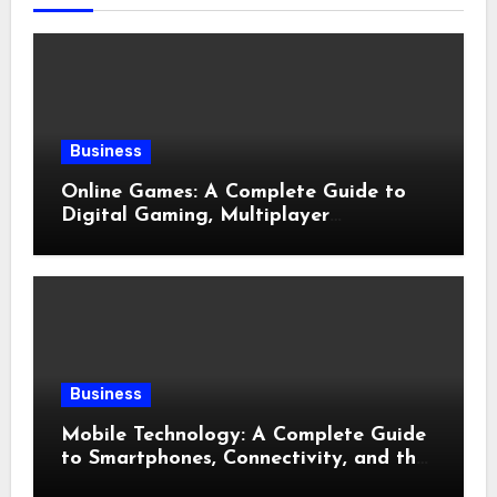
Business
Online Games: A Complete Guide to
Digital Gaming, Multiplayer
Experiences, and Modern
Entertainment
Business
Mobile Technology: A Complete Guide
to Smartphones, Connectivity, and the
Future of Mobile Innovation