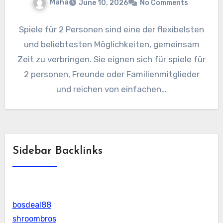
Maha
June 10, 2026
No Comments
Spiele für 2 Personen sind eine der flexibelsten
und beliebtesten Möglichkeiten, gemeinsam
Zeit zu verbringen. Sie eignen sich für spiele für
2 personen, Freunde oder Familienmitglieder
und reichen von einfachen…
Sidebar Backlinks
bosdeal88
shroombros